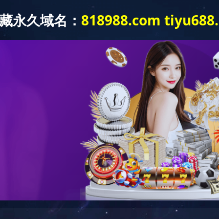
网站华体会体育
华体会体育-华体
产品工艺
新闻资讯
会(中国)-华体会
(中国)