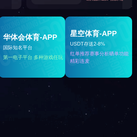
m3 /d
士
联系我们