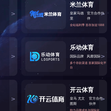
你所在的位置：
华体会体育
>
成功案例
>
油田案例
0m3 /d
 9:35:27