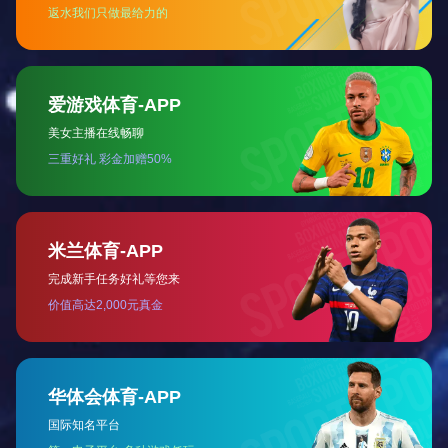
了。我们可以
是授权他人，
多的管理者都
为什么现
一个合格的
管
或者
根本就
不